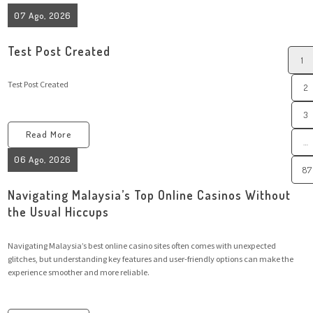
07 Ago, 2026
Test Post Created
1
Test Post Created
2
3
Read More
…
06 Ago, 2026
87
Navigating Malaysia’s Top Online Casinos Without
the Usual Hiccups
Navigating Malaysia’s best online casino sites often comes with unexpected
glitches, but understanding key features and user-friendly options can make the
experience smoother and more reliable.