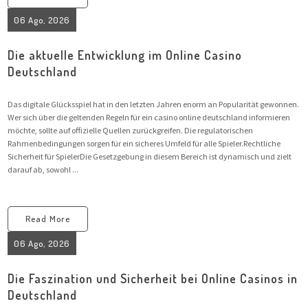
06 Ago, 2026
Die aktuelle Entwicklung im Online Casino
Deutschland
Das digitale Glücksspiel hat in den letzten Jahren enorm an Popularität gewonnen.
Wer sich über die geltenden Regeln für ein casino online deutschland informieren
möchte, sollte auf offizielle Quellen zurückgreifen. Die regulatorischen
Rahmenbedingungen sorgen für ein sicheres Umfeld für alle Spieler.Rechtliche
Sicherheit für SpielerDie Gesetzgebung in diesem Bereich ist dynamisch und zielt
darauf ab, sowohl ...
Read More
06 Ago, 2026
Die Faszination und Sicherheit bei Online Casinos in
Deutschland