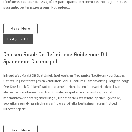
récréatives des casinos d'Asie, où les participants cherchent des motifs graphiques
pour anticiper les issues à venir. Notre idée ...
Read More
06 Ago, 2026
Chicken Road: De Definitieve Guide voor Dit
Spannende Casinospel
Inhoud Wat Maakt Dit Spel Uniek Spelregels en Mechanica Tactieken voor Succes
Uitbetalingspercentages en Volatiliteit Bonus Features Samenvatting Hetgeen Zorgt
Ons Spel Uniek Chicken Road onderscheidt zich als een innovatief gokspel wat
elementen combineert van traditionele gokspellen en hedendaagse spel
mechanica. Anders tegenstelling bij traditionele slots of tafel-spellen, geven wij
gebruikers een dynamische ervaring waarbij elke beslissing meteen invloed
uitoefent op de ...
Read More