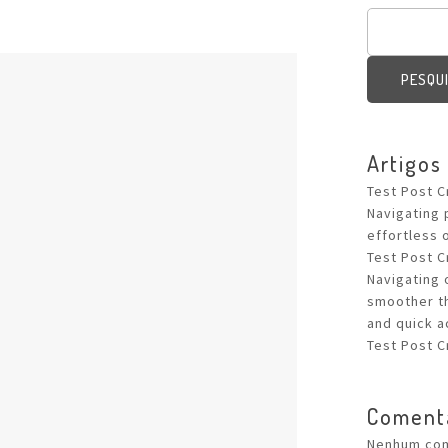
PESQU
Artigos
Test Post 
Navigating 
effortless o
Test Post 
Navigating 
smoother th
and quick a
Test Post 
Comentá
Nenhum com