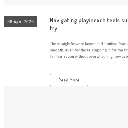
Navigating playinexch feels sur
08 Ago, 2026
try
The straightforward layout and intuitive feat
smooth, even for those stepping in for the fi
familiarization without overwhelming new use
Read More