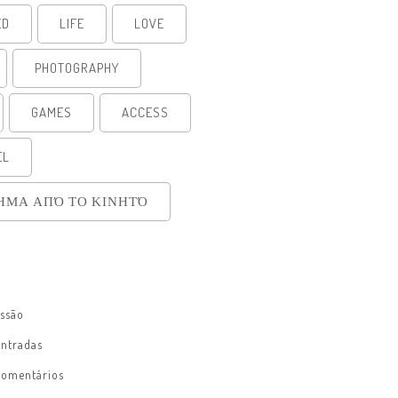
ED
LIFE
LOVE
PHOTOGRAPHY
GAMES
ACCESS
EL
ΗΜΑ ΑΠΌ ΤΟ ΚΙΝΗΤΌ
essão
entradas
comentários