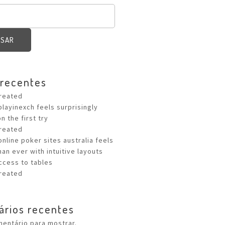
ISAR
 recentes
Created
playinexch feels surprisingly
n the first try
Created
online poker sites australia feels
an ever with intuitive layouts
ccess to tables
Created
rios recentes
entário para mostrar.