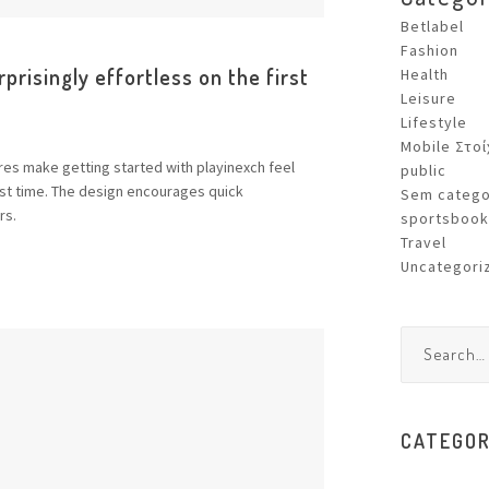
Betlabel
Fashion
prisingly effortless on the first
Health
Leisure
Lifestyle
Mobile Στο
ures make getting started with playinexch feel
public
rst time. The design encourages quick
Sem catego
rs.
sportsbook
Travel
Uncategori
CATEGOR