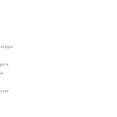
τοίχημα
goria
ok
rized