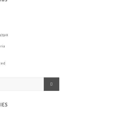
ίχημα
ria
zed
IES