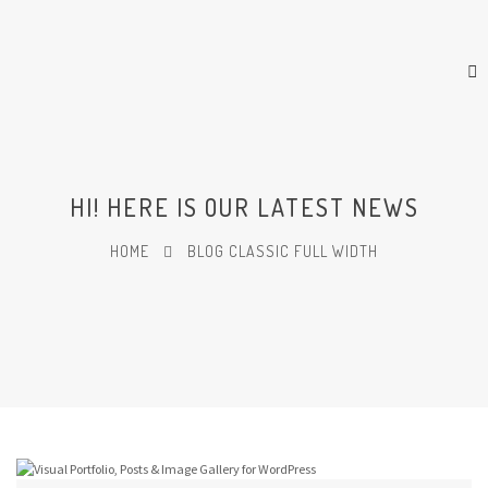
HI! HERE IS OUR LATEST NEWS
HOME
BLOG CLASSIC FULL WIDTH