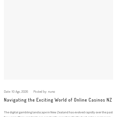
Date:
10 Ago, 2026
Posted by:
nuno
Navigating the Exciting World of Online Casinos NZ
The digital gambling landscape in New Zealand has evolved rapidly over the past