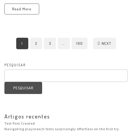
Read More
1
2
3
…
190
NEXT
PESQUISAR
PESQUISAR
Artigos recentes
Test Post Created
Navigating playinexch feels surprisingly effortless on the first try