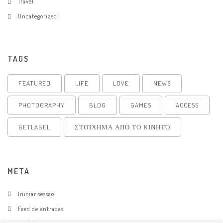
Travel
Uncategorized
TAGS
FEATURED
LIFE
LOVE
NEWS
PHOTOGRAPHY
BLOG
GAMES
ACCESS
BETLABEL
ΣΤΟΊΧΗΜΑ ΑΠΌ ΤΟ ΚΙΝΗΤΌ
META
Iniciar sessão
Feed de entradas