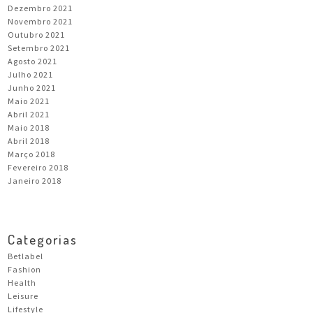
Dezembro 2021
Novembro 2021
Outubro 2021
Setembro 2021
Agosto 2021
Julho 2021
Junho 2021
Maio 2021
Abril 2021
Maio 2018
Abril 2018
Março 2018
Fevereiro 2018
Janeiro 2018
Categorias
Betlabel
Fashion
Health
Leisure
Lifestyle