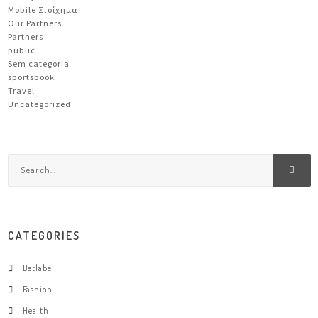
Mobile Στοίχημα
Our Partners
Partners
public
Sem categoria
sportsbook
Travel
Uncategorized
CATEGORIES
Betlabel
Fashion
Health