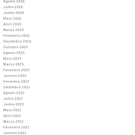
Agosto 2026
Julho 2026
Junho 2026
Maio 2026
Abril 2026
Março 2026
Fevereiro 2026
Dezembro 2025
Outubro 2025
Agosto 2025
Maio 2025
Março 2025
Fevereiro 2025
Janeiro 2025
Fevereiro 2023
Setembro 2022
Agosto 2022
Julho 2022
Junho 2022
Maio 2022
Abril 2022
Março 2022
Fevereiro 2022
Janeiro 2022