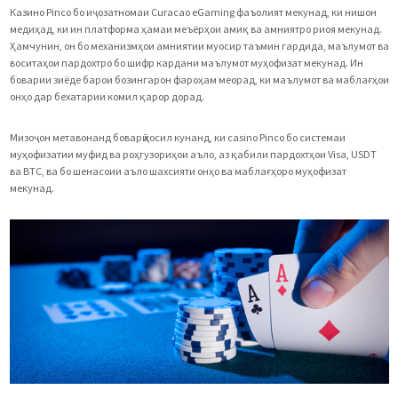
Казино Pinco бо иҷозатномаи Curacao eGaming фаъолият мекунад, ки нишон
медиҳад, ки ин платформа ҳамаи меъёрҳои амиқ ва амниятро риоя мекунад.
Ҳамчунин, он бо механизмҳои амниятии муосир таъмин гардида, маълумот ва
воситаҳои пардохтро бо шифр кардани маълумот муҳофизат мекунад. Ин
боварии зиёде барои бозингарон фароҳам меорад, ки маълумот ва маблағҳои
онҳо дар бехатарии комил қарор дорад.
Мизоҷон метавонанд боварӣ ҳосил кунанд, ки casino Pinco бо системаи
муҳофизатии муфид ва роҳгузориҳои аъло, аз қабили пардохтҳои Visa, USDT
ва BTC, ва бо шенасоии аъло шахсияти онҳо ва маблағҳоро муҳофизат
мекунад.