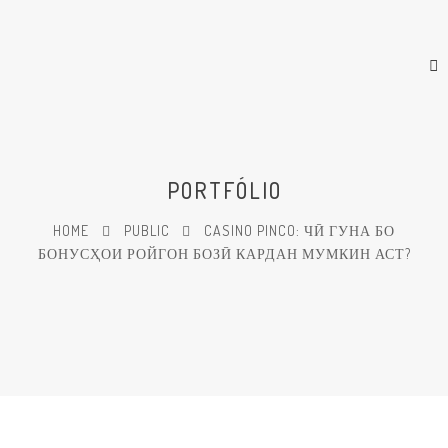
PORTFÓLIO
HOME
PUBLIC
CASINO PINCO: ЧӢ ГУНА БО
БОНУСҲОИ РОЙГОН БОЗӢ КАРДАН МУМКИН АСТ?