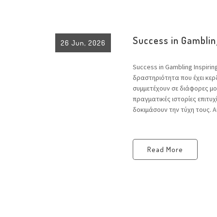
Success in Gambling
26 Jun, 2026
Success in Gambling Inspiri
δραστηριότητα που έχει κερ
συμμετέχουν σε διάφορες μο
πραγματικές ιστορίες επιτυ
δοκιμάσουν την τύχη τους. Αυτ
Read More