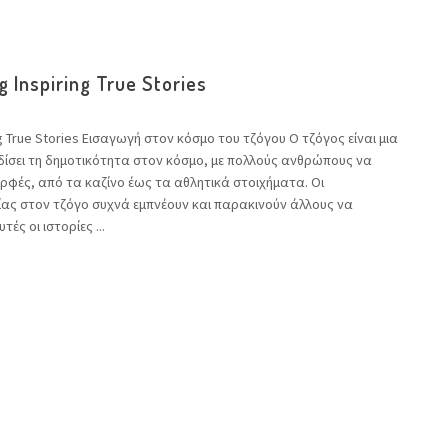
 Inspiring True Stories
ng True Stories Εισαγωγή στον κόσμο του τζόγου Ο τζόγος είναι μια
δίσει τη δημοτικότητα στον κόσμο, με πολλούς ανθρώπους να
ρφές, από τα καζίνο έως τα αθλητικά στοιχήματα. Οι
χίας στον τζόγο συχνά εμπνέουν και παρακινούν άλλους να
ές οι ιστορίες ...