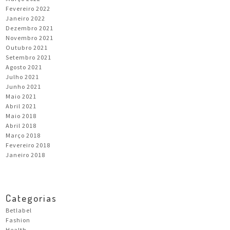
Fevereiro 2022
Janeiro 2022
Dezembro 2021
Novembro 2021
Outubro 2021
Setembro 2021
Agosto 2021
Julho 2021
Junho 2021
Maio 2021
Abril 2021
Maio 2018
Abril 2018
Março 2018
Fevereiro 2018
Janeiro 2018
Categorias
Betlabel
Fashion
Health