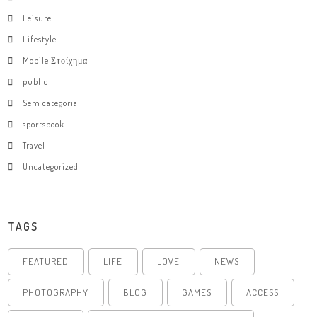
Leisure
Lifestyle
Mobile Στοίχημα
public
Sem categoria
sportsbook
Travel
Uncategorized
TAGS
FEATURED
LIFE
LOVE
NEWS
PHOTOGRAPHY
BLOG
GAMES
ACCESS