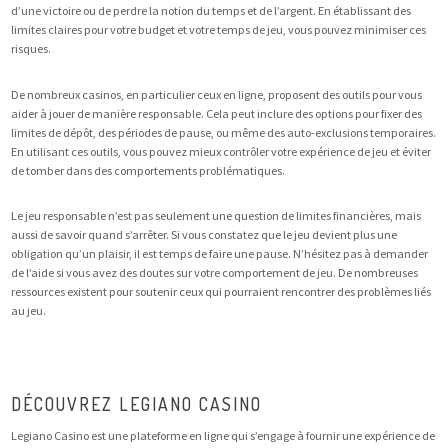
d’une victoire ou de perdre la notion du temps et de l’argent. En établissant des
limites claires pour votre budget et votre temps de jeu, vous pouvez minimiser ces
risques.
De nombreux casinos, en particulier ceux en ligne, proposent des outils pour vous
aider à jouer de manière responsable. Cela peut inclure des options pour fixer des
limites de dépôt, des périodes de pause, ou même des auto-exclusions temporaires.
En utilisant ces outils, vous pouvez mieux contrôler votre expérience de jeu et éviter
de tomber dans des comportements problématiques.
Le jeu responsable n’est pas seulement une question de limites financières, mais
aussi de savoir quand s’arrêter. Si vous constatez que le jeu devient plus une
obligation qu’un plaisir, il est temps de faire une pause. N’hésitez pas à demander
de l’aide si vous avez des doutes sur votre comportement de jeu. De nombreuses
ressources existent pour soutenir ceux qui pourraient rencontrer des problèmes liés
au jeu.
DÉCOUVREZ LEGIANO CASINO
Legiano Casino est une plateforme en ligne qui s’engage à fournir une expérience de