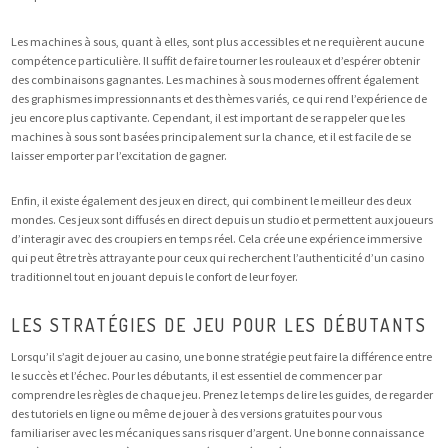
Les machines à sous, quant à elles, sont plus accessibles et ne requièrent aucune
compétence particulière. Il suffit de faire tourner les rouleaux et d’espérer obtenir
des combinaisons gagnantes. Les machines à sous modernes offrent également
des graphismes impressionnants et des thèmes variés, ce qui rend l’expérience de
jeu encore plus captivante. Cependant, il est important de se rappeler que les
machines à sous sont basées principalement sur la chance, et il est facile de se
laisser emporter par l’excitation de gagner.
Enfin, il existe également des jeux en direct, qui combinent le meilleur des deux
mondes. Ces jeux sont diffusés en direct depuis un studio et permettent aux joueurs
d’interagir avec des croupiers en temps réel. Cela crée une expérience immersive
qui peut être très attrayante pour ceux qui recherchent l’authenticité d’un casino
traditionnel tout en jouant depuis le confort de leur foyer.
LES STRATÉGIES DE JEU POUR LES DÉBUTANTS
Lorsqu’il s’agit de jouer au casino, une bonne stratégie peut faire la différence entre
le succès et l’échec. Pour les débutants, il est essentiel de commencer par
comprendre les règles de chaque jeu. Prenez le temps de lire les guides, de regarder
des tutoriels en ligne ou même de jouer à des versions gratuites pour vous
familiariser avec les mécaniques sans risquer d’argent. Une bonne connaissance