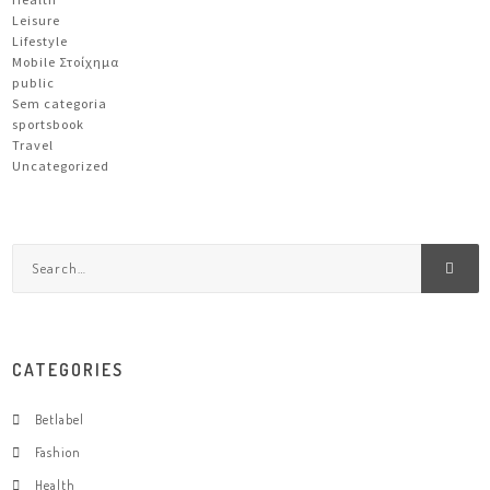
Leisure
Lifestyle
Mobile Στοίχημα
public
Sem categoria
sportsbook
Travel
Uncategorized
CATEGORIES
Betlabel
Fashion
Health