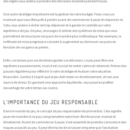
des règles vous aidera à prendre des décisions éclairées pendant le jeu.
Une autre stratégie importante est la gestion de votre budget. Fixez-vous un
montant que vous êtes prêt à perdre avant de commencer à jouer et respectez-le.
Cela vous aidera à éviter de trop dépenser et à garder le contrôle sur votre
expérience de jeu. De plus, envisagez d’utiliser des systèmes de mise qui vous
permettent de structurer vos paris de manière plus méthodique. Par exemple, la
méthode de mise progressive consiste à augmenter ou diminuer vos paris en
fonction de vos gains ou pertes.
Enfin, ne laissez pas vos émotions guider vos décisions. Le jeu peut être une
expérience passionnante, mais il est crucial de rester calme et rationnel. Prenez des
pauses régulières pour réfléchir à votre stratégie et évaluer votre situation
financière. Gardez à l’esprit que le jeu doit rester un divertissement, et non une
source de stress. En gardant une approche équilibrée, vous pourrez profiter
davantage de votre temps au casino.
L’IMPORTANCE DU JEU RESPONSABLE
Dans le monde du jeu, le concept de jeu responsable est primordial. Cela signifie
jouer de manière à ne pas compromettre votre bien-être financier, mental et
émotionnel. Avant de commencer à jouer, il est essentiel de prendre conscience des
risques associés au jeu. Il peut être facile de se laisser emporter par l’excitation