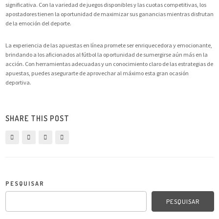
significativa. Con la variedad de juegos disponibles y las cuotas competitivas, los
apostadores tienen la oportunidad de maximizar sus ganancias mientras disfrutan
de la emoción del deporte.
La experiencia de las apuestas en línea promete ser enriquecedora y emocionante,
brindando a los aficionados al fútbol la oportunidad de sumergirse aún más en la
acción. Con herramientas adecuadas y un conocimiento claro de las estrategias de
apuestas, puedes asegurarte de aprovechar al máximo esta gran ocasión
deportiva.
SHARE THIS POST
PESQUISAR
PESQUISAR