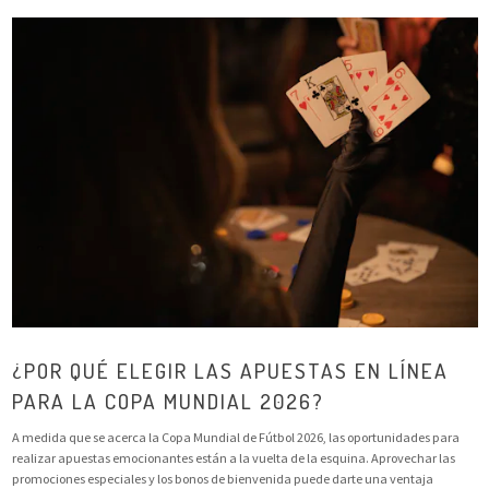
¿POR QUÉ ELEGIR LAS APUESTAS EN LÍNEA
PARA LA COPA MUNDIAL 2026?
A medida que se acerca la Copa Mundial de Fútbol 2026, las oportunidades para
realizar apuestas emocionantes están a la vuelta de la esquina. Aprovechar las
promociones especiales y los bonos de bienvenida puede darte una ventaja