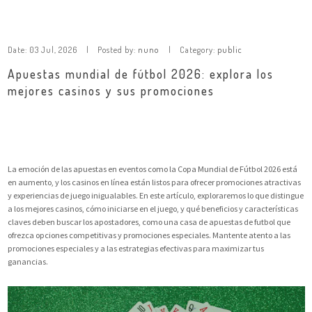
Date:
03 Jul, 2026
Posted by:
nuno
Category:
public
Apuestas mundial de fútbol 2026: explora los
mejores casinos y sus promociones
La emoción de las apuestas en eventos como la Copa Mundial de Fútbol 2026 está
en aumento, y los casinos en línea están listos para ofrecer promociones atractivas
y experiencias de juego inigualables. En este artículo, exploraremos lo que distingue
a los mejores casinos, cómo iniciarse en el juego, y qué beneficios y características
claves deben buscar los apostadores, como una
casa de apuestas de futbol
que
ofrezca opciones competitivas y promociones especiales. Mantente atento a las
promociones especiales y a las estrategias efectivas para maximizar tus
ganancias.