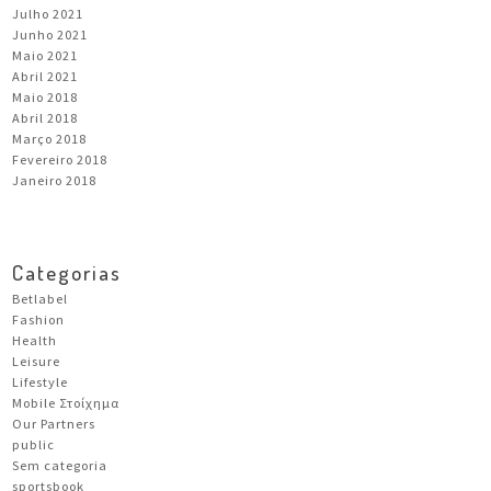
Julho 2021
Junho 2021
Maio 2021
Abril 2021
Maio 2018
Abril 2018
Março 2018
Fevereiro 2018
Janeiro 2018
Categorias
Betlabel
Fashion
Health
Leisure
Lifestyle
Mobile Στοίχημα
Our Partners
public
Sem categoria
sportsbook