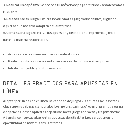
Realizar un depósito:
Selecciona tu método de pago preferido y añade fondos a
tu cuenta.
Seleccionar tu juego:
Explora la variedad de juegos disponibles, eligiendo
aquellos que mejor se adapten a tus intereses.
Comenzar a jugar:
Realiza tus apuestas y disfruta de la experiencia, recordando
jugar de manera responsable.
Acceso a promociones exclusivas desde el inicio.
Posibilidad de realizar apuestas en eventos deportivos en tiempo real.
Interfaz amigable y fácil de navegar.
DETALLES PRÁCTICOS PARA APUESTAS EN
LÍNEA
Al optar por un casino en línea, la variedad de juegos y las cuotas son aspectos
clave que no debes pasar por alto. Los mejores casinos ofrecen una amplia gama
de opciones, desde apuestas deportivas hasta juegos de mesa y tragamonedas.
Además, con cuotas altas en las apuestas de fútbol, los jugadores tienen la
oportunidad de maximizar sus retornos.