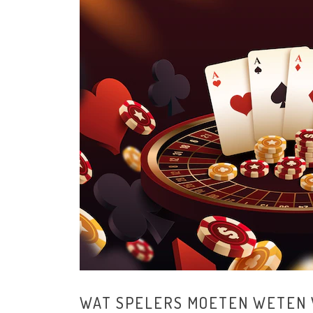
WAT SPELERS MOETEN WETEN 