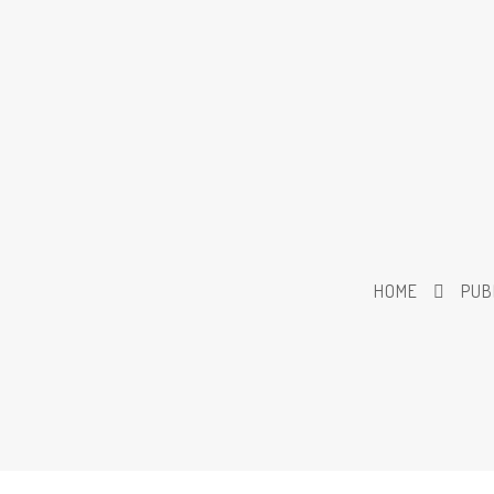
HOME
PUB