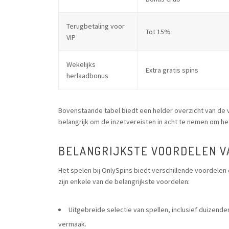
Terugbetaling voor
Tot 15%
VIP
Wekelijks
Extra gratis spins
herlaadbonus
Bovenstaande tabel biedt een helder overzicht van de v
belangrijk om de inzetvereisten in acht te nemen om het
BELANGRIJKSTE VOORDELEN V
Het spelen bij OnlySpins biedt verschillende voordelen d
zijn enkele van de belangrijkste voordelen:
Uitgebreide selectie van spellen, inclusief duizend
vermaak.