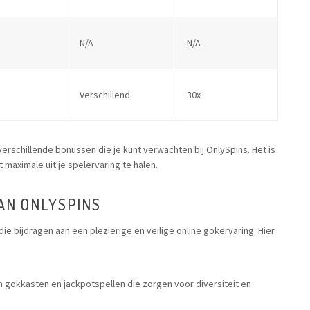
N/A
N/A
Verschillend
30x
erschillende bonussen die je kunt verwachten bij OnlySpins. Het is
 maximale uit je spelervaring te halen.
AN ONLYSPINS
ie bijdragen aan een plezierige en veilige online gokervaring. Hier
en gokkasten en jackpotspellen die zorgen voor diversiteit en