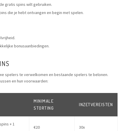
e gratis spins wilt gebruiken.
pins die je hebt ontvangen en begin met spelen.
.
lvrijheid.
ekkelijke bonusaanbiedingen.
INS
we spelers te verwelkomen en bestaande spelers te belonen.
onussen en hun voorwaarden:
MINIMALE
INZETVEREISTEN
STORTING
spins + 1
€20
30x