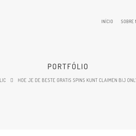
INÍCIO
SOBRE 
PORTFÓLIO
LIC
HOE JE DE BESTE GRATIS SPINS KUNT CLAIMEN BIJ ONL