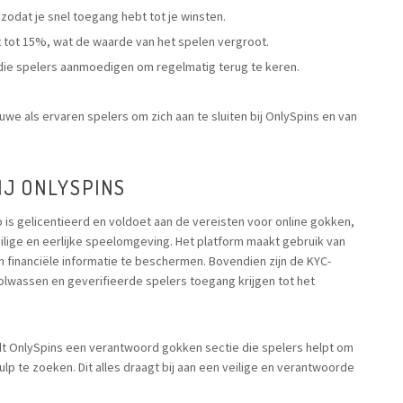
zodat je snel toegang hebt tot je winsten.
 tot 15%, wat de waarde van het spelen vergroot.
 die spelers aanmoedigen om regelmatig terug te keren.
we als ervaren spelers om zich aan te sluiten bij OnlySpins en van
IJ ONLYSPINS
no is gelicentieerd en voldoet aan de vereisten voor online gokken,
lige en eerlijke speelomgeving. Het platform maakt gebruik van
financiële informatie te beschermen. Bovendien zijn de KYC-
olwassen en geverifieerde spelers toegang krijgen tot het
dt OnlySpins een verantwoord gokken sectie die spelers helpt om
p te zoeken. Dit alles draagt bij aan een veilige en verantwoorde