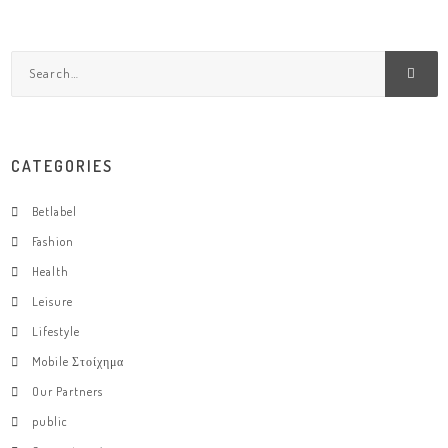
CATEGORIES
Betlabel
Fashion
Health
Leisure
Lifestyle
Mobile Στοίχημα
Our Partners
public