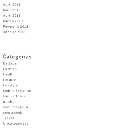
Abril 2021
Maio 2018
Abril 2018
Março 2018
Fevereiro 2018
Janeiro 2018
Categorias
Betlabel
Fashion
Health
Leisure
Lifestyle
Mobile Στοίχημα
Our Partners
public
Sem categoria
sportsbook
Travel
Uncategorized