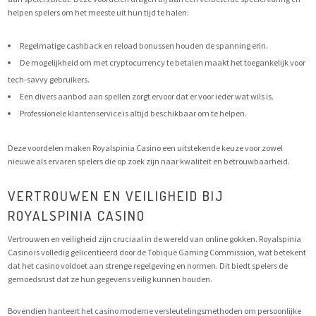
helpen spelers om het meeste uit hun tijd te halen:
Regelmatige cashback en reload bonussen houden de spanning erin.
De mogelijkheid om met cryptocurrency te betalen maakt het toegankelijk voor
tech-savvy gebruikers.
Een divers aanbod aan spellen zorgt ervoor dat er voor ieder wat wils is.
Professionele klantenservice is altijd beschikbaar om te helpen.
Deze voordelen maken Royalspinia Casino een uitstekende keuze voor zowel
nieuwe als ervaren spelers die op zoek zijn naar kwaliteit en betrouwbaarheid.
VERTROUWEN EN VEILIGHEID BIJ
ROYALSPINIA CASINO
Vertrouwen en veiligheid zijn cruciaal in de wereld van online gokken. Royalspinia
Casino is volledig gelicentieerd door de Tobique Gaming Commission, wat betekent
dat het casino voldoet aan strenge regelgeving en normen. Dit biedt spelers de
gemoedsrust dat ze hun gegevens veilig kunnen houden.
Bovendien hanteert het casino moderne versleutelingsmethoden om persoonlijke