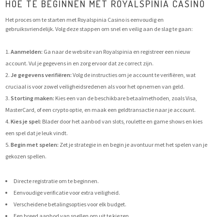
HOE TE BEGINNEN MET ROYALSPINIA CASINO
Het proces om te starten met Royalspinia Casino is eenvoudig en
gebruiksvriendelijk. Volg deze stappen om snel en veilig aan de slag te gaan:
Aanmelden:
Ga naar de website van Royalspinia en registreer een nieuw
account. Vul je gegevens in en zorg ervoor dat ze correct zijn.
Je gegevens verifiëren:
Volg de instructies om je account te verifiëren, wat
cruciaal is voor zowel veiligheidsredenen als voor het opnemen van geld.
Storting maken:
Kies een van de beschikbare betaalmethoden, zoals Visa,
MasterCard, of een crypto optie, en maak een geldtransactie naar je account.
Kies je spel:
Blader door het aanbod van slots, roulette en game shows en kies
een spel dat je leuk vindt.
Begin met spelen:
Zet je strategie in en begin je avontuur met het spelen van je
gekozen spellen.
Directe registratie om te beginnen.
Eenvoudige verificatie voor extra veiligheid.
Verscheidene betalingsopties voor elk budget.
Een breed aanbod van spellen om uit te kiezen.