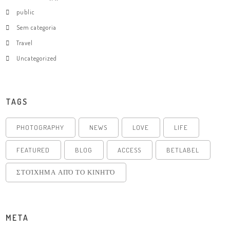
public
Sem categoria
Travel
Uncategorized
TAGS
PHOTOGRAPHY
NEWS
LOVE
LIFE
FEATURED
BLOG
ACCESS
BETLABEL
ΣΤΟΊΧΗΜΑ ΑΠΌ ΤΟ ΚΙΝΗΤΌ
META