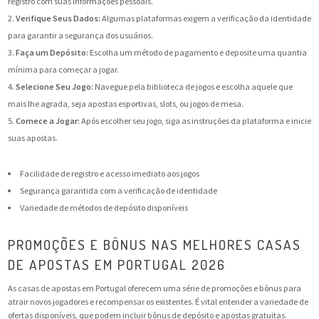
registro com suas informações pessoais.
Verifique Seus Dados:
Algumas plataformas exigem a verificação da identidade
para garantir a segurança dos usuários.
Faça um Depósito:
Escolha um método de pagamento e deposite uma quantia
mínima para começar a jogar.
Selecione Seu Jogo:
Navegue pela biblioteca de jogos e escolha aquele que
mais lhe agrada, seja apostas esportivas, slots, ou jogos de mesa.
Comece a Jogar:
Após escolher seu jogo, siga as instruções da plataforma e inicie
suas apostas.
Facilidade de registro e acesso imediato aos jogos
Segurança garantida com a verificação de identidade
Variedade de métodos de depósito disponíveis
PROMOÇÕES E BÔNUS NAS MELHORES CASAS
DE APOSTAS EM PORTUGAL 2026
As casas de apostas em Portugal oferecem uma série de promoções e bônus para
atrair novos jogadores e recompensar os existentes. É vital entender a variedade de
ofertas disponíveis, que podem incluir bônus de depósito e apostas gratuitas.