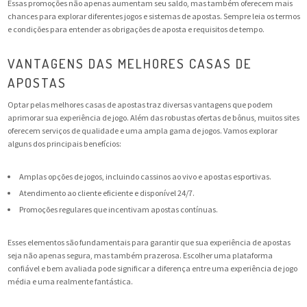
Essas promoções não apenas aumentam seu saldo, mas também oferecem mais
chances para explorar diferentes jogos e sistemas de apostas. Sempre leia os termos
e condições para entender as obrigações de aposta e requisitos de tempo.
VANTAGENS DAS MELHORES CASAS DE
APOSTAS
Optar pelas melhores casas de apostas traz diversas vantagens que podem
aprimorar sua experiência de jogo. Além das robustas ofertas de bônus, muitos sites
oferecem serviços de qualidade e uma ampla gama de jogos. Vamos explorar
alguns dos principais benefícios:
Amplas opções de jogos, incluindo cassinos ao vivo e apostas esportivas.
Atendimento ao cliente eficiente e disponível 24/7.
Promoções regulares que incentivam apostas contínuas.
Esses elementos são fundamentais para garantir que sua experiência de apostas
seja não apenas segura, mas também prazerosa. Escolher uma plataforma
confiável e bem avaliada pode significar a diferença entre uma experiência de jogo
média e uma realmente fantástica.