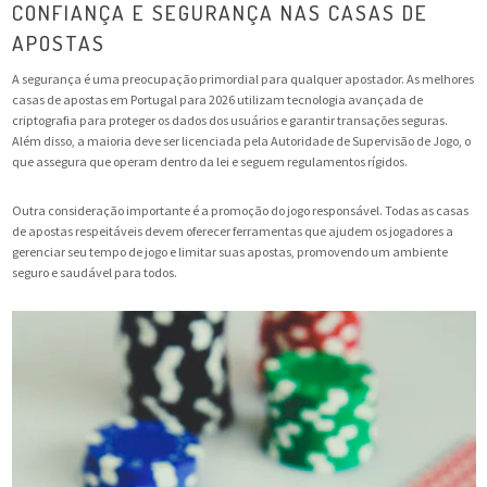
CONFIANÇA E SEGURANÇA NAS CASAS DE
APOSTAS
A segurança é uma preocupação primordial para qualquer apostador. As melhores
casas de apostas em Portugal para 2026 utilizam tecnologia avançada de
criptografia para proteger os dados dos usuários e garantir transações seguras.
Além disso, a maioria deve ser licenciada pela Autoridade de Supervisão de Jogo, o
que assegura que operam dentro da lei e seguem regulamentos rígidos.
Outra consideração importante é a promoção do jogo responsável. Todas as casas
de apostas respeitáveis devem oferecer ferramentas que ajudem os jogadores a
gerenciar seu tempo de jogo e limitar suas apostas, promovendo um ambiente
seguro e saudável para todos.