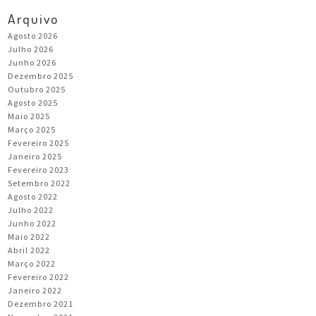
Arquivo
Agosto 2026
Julho 2026
Junho 2026
Dezembro 2025
Outubro 2025
Agosto 2025
Maio 2025
Março 2025
Fevereiro 2025
Janeiro 2025
Fevereiro 2023
Setembro 2022
Agosto 2022
Julho 2022
Junho 2022
Maio 2022
Abril 2022
Março 2022
Fevereiro 2022
Janeiro 2022
Dezembro 2021