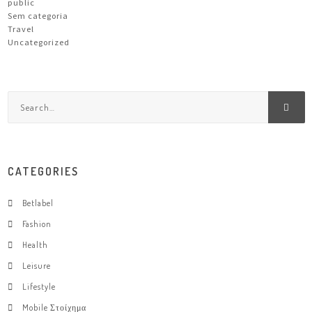
public
Sem categoria
Travel
Uncategorized
CATEGORIES
Betlabel
Fashion
Health
Leisure
Lifestyle
Mobile Στοίχημα