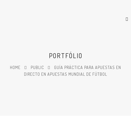
PORTFÓLIO
HOME
PUBLIC
GUÍA PRÁCTICA PARA APUESTAS EN
DIRECTO EN APUESTAS MUNDIAL DE FÚTBOL