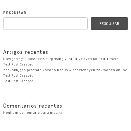
PESQUISAR
PESQUISAR
Artigos recentes
Navigating 9kboss feels surprisingly intuitive even for first-timers
Test Post Created
Zaskakująca prostota vavada bonus w codziennych zakładach online
Test Post Created
Test Post Created
Comentários recentes
Nenhum comentário para mostrar.