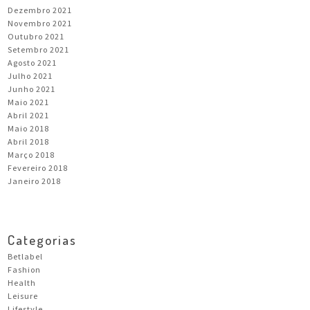
Dezembro 2021
Novembro 2021
Outubro 2021
Setembro 2021
Agosto 2021
Julho 2021
Junho 2021
Maio 2021
Abril 2021
Maio 2018
Abril 2018
Março 2018
Fevereiro 2018
Janeiro 2018
Categorias
Betlabel
Fashion
Health
Leisure
Lifestyle