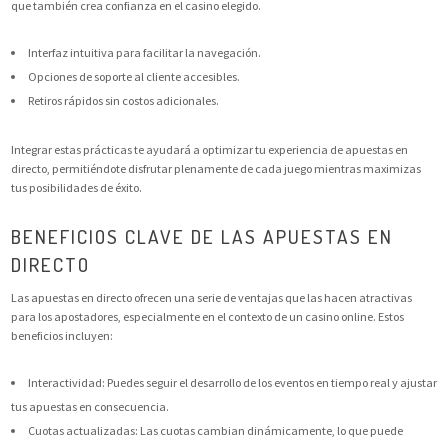
que también crea confianza en el casino elegido.
Interfaz intuitiva para facilitar la navegación.
Opciones de soporte al cliente accesibles.
Retiros rápidos sin costos adicionales.
Integrar estas prácticas te ayudará a optimizar tu experiencia de apuestas en
directo, permitiéndote disfrutar plenamente de cada juego mientras maximizas
tus posibilidades de éxito.
BENEFICIOS CLAVE DE LAS APUESTAS EN
DIRECTO
Las apuestas en directo ofrecen una serie de ventajas que las hacen atractivas
para los apostadores, especialmente en el contexto de un casino online. Estos
beneficios incluyen:
Interactividad: Puedes seguir el desarrollo de los eventos en tiempo real y ajustar
tus apuestas en consecuencia.
Cuotas actualizadas: Las cuotas cambian dinámicamente, lo que puede